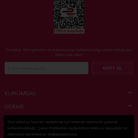
Fırsatlar, Yeni gelenler ve haberlerimiz hakkında bilgi sahibi olmak için
lütfen üye olun!
KAYIT OL
KURUMSAL
ÖDEME
FAYDALI BİLGİLER
Size daha iyi hizmet verebilmek için internet sitemizde çerezler
kullanılmaktadır. Çerez Politikaları Aydınlatma Metni’ni okuyabilir ve
dilerseniz tercihlerinizi değiştirebilirsiniz.
© 2018-2024
KidsPartim
. Tüm hakları saklıdır.