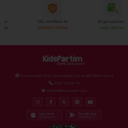
SSL sertifikası ile
15 gün içerisinde
GÜVENLİ ÖDEME
İADE İMKANI
İhsaniye Mah Tuna Cad Kurtuluş Sok no:9/B Nilüfer Bursa
0 537 213 83 76
destek@kidspartim.com
App Store
Google play
İndirebilirsiniz
İndirebilirsiniz