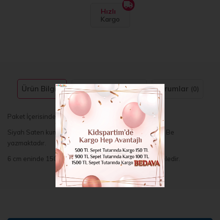
Hızlı
Kargo
Ürün Bilgisi
Taksit Seçenekleri
Yorumlar
(0)
Paket İçerisinde 1 adet Bulunmaktadır.
Siyah Saten kumaş üzerine gümüş renginde Bride To Be
yazmaktadır.
6 cm eninde 150 cm uzunluğunda 1. sınıf saten kurdeledir.