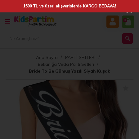
×
0
Ana Sayfa
PARTİ SETLERİ
Bekarlığa Veda Parti Setleri
Bride To Be Gümüş Yazılı Siyah Kuşak