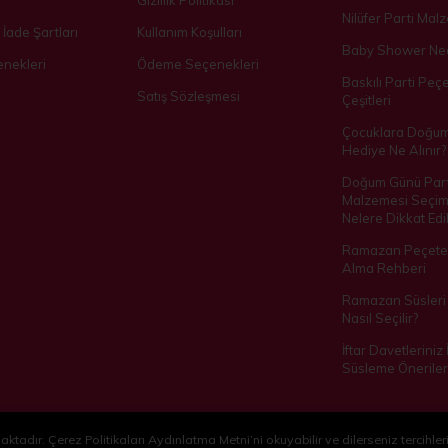
Gizlilik Politikası
Nilüfer Parti Mal
 İade Şartları
Kullanım Koşulları
Baby Shower Ned
nekleri
Ödeme Seçenekleri
Baskılı Parti Peçe
Satış Sözleşmesi
Çeşitleri
Çocuklara Doğu
Hediye Ne Alınır?
Doğum Günü Part
Malzemesi Seçim
Nelere Dikkat Edil
Ramazan Peçetes
Alma Rehberi
Ramazan Süsleri 
Nasıl Seçilir?
İftar Davetleriniz
Süsleme Öneriler
ktadır. Çerez Politikaları Aydınlatma Metni’ni okuyabilir ve dilerseniz tercihleri