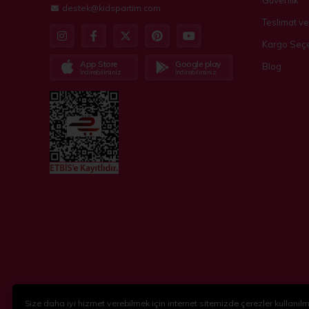
Güvenlik
destek@kidspartim.com
Teslimat ve
Kargo Seçe
App Store
Google play
Blog
İndirebilirsiniz
İndirebilirsiniz
Size daha iyi hizmet verebilmek için internet sitemizde çerezler kullanılma