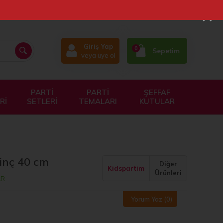
×
Giriş Yap
0
Sepetim
veya üye ol
PARTİ
PARTİ
ŞEFFAF
Rİ
SETLERİ
TEMALARI
KUTULAR
inç 40 cm
Diğer
Kidspartim
Ürünleri
AR
Yorum Yaz
(0)