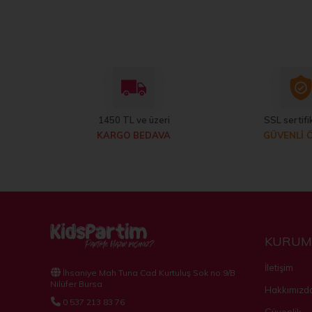
1450 TL ve üzeri
SSL sertifik
KARGO BEDAVA
GÜVENLİ 
KURUM
İletişim
İhsaniye Mah Tuna Cad Kurtuluş Sok no:9/B
Nilüfer Bursa
Hakkımızd
0 537 213 83 76