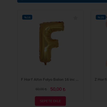
%16
%25
I Harf Altın Folyo Balon 34 inc 80 cm
F Harf Altın Folyo Balon 16 inc 40 cm
50,00
60,00
SEPETE EKLE