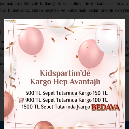
dalanmak istediğinizde kullanışlılık ve kaliteyi de dikkatle ele alm
nizi bilmelisiniz. Balon seçmek ve kullanmak kadar önemli detayları
ı
pmak şart. Bu nedenle fiyatları da dikkatli bir şekilde değerlendirmek 
. Kutlama ya da doğum günü partisi için fazlasıyla önem taşıyan birer ürü
rken oldukça avantajlı seçeneklere odaklanmanız gerektiğini unutmamalı
at çeken birer çözüm olarak kabul görmektedir. Bu nedenle de seçeceğini
ekliyor. Üstelik çok daha fazlası için sizin de tercihiniz KidsPartim ür
BENZER ÜRÜNLER