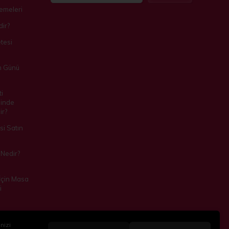
zemeleri
ir?
tesi
m Günü
i
inde
ir?
i Satın
Nedir?
 İçin Masa
i
nizi