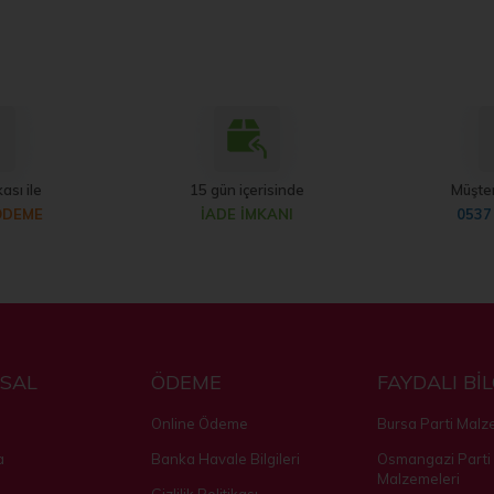
ası ile
15 gün içerisinde
Müşter
ÖDEME
İADE İMKANI
0537
SAL
ÖDEME
FAYDALI Bİ
Online Ödeme
Bursa Parti Malz
a
Banka Havale Bilgileri
Osmangazi Parti
Malzemeleri