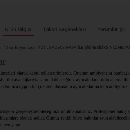
Ürün Bilgisi
Taksit Seçenekleri
Yorumlar
(0)
nur. 40 cm Boyundadır.
NOT : SADECE HAVA İLE ŞİŞİREBİLİRSİNİZ. HELY
ar
çilmezleri olarak kabul edilen ürünlerdir. Ortamın ambiyansını bambaşk
idsPartim avantajlarıyla satın alabileceğiniz ayrıcalıklarla dolu alterna
yaçlarınıza uygun bir çözüme ulaşmanın ayrıcalıklarına kapı aralıyoruz.
zasyon gerçekleştirebileceğinizi unutmamalısınız. Profesyonel bakış aç
aşımlara olanak sağlar. Gümüş renkli folyo balonlar satın alabileceğiniz
 hemen yapın.