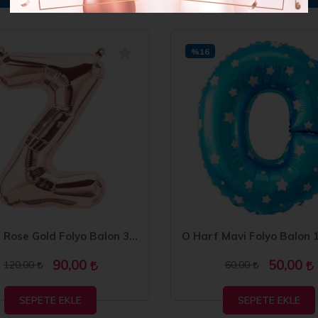
%16
Z Harfi Rose Gold Folyo Balon 34 inç 80 cm
90,00
50,00
120,00
60,00
SEPETE EKLE
SEPETE EKLE