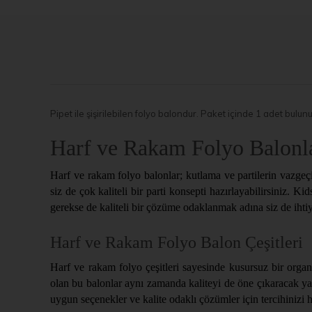
Pipet ile şişirilebilen folyo balondur. Paket içinde 1 adet bulu
Harf ve Rakam Folyo Balonl
Harf ve rakam folyo balonlar; kutlama ve partilerin vazge
siz de çok kaliteli bir parti konsepti hazırlayabilirsiniz. K
gerekse de kaliteli bir çözüme odaklanmak adına siz de ihti
Harf ve Rakam Folyo Balon Çeşitleri
Harf ve rakam folyo çeşitleri sayesinde kusursuz bir organi
olan bu balonlar aynı zamanda kaliteyi de öne çıkaracak yakl
uygun seçenekler ve kalite odaklı çözümler için tercihinizi