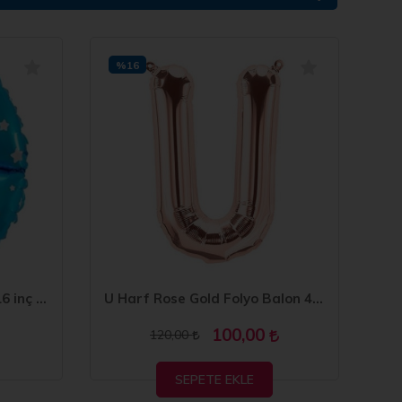
%16
%
O Harf Mavi Folyo Balon 16 inç 40 cm
U Harf Rose Gold Folyo Balon 40 inc 100 cm
100,00
120,00
SEPETE EKLE