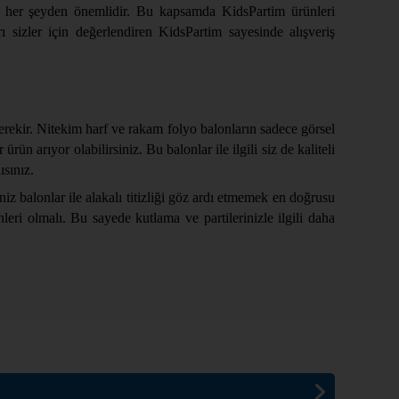
anız her şeyden önemlidir. Bu kapsamda KidsPartim ürünleri
 sizler için değerlendiren KidsPartim sayesinde alışveriş
gerekir. Nitekim harf ve rakam folyo balonların sadece görsel
n arıyor olabilirsiniz. Bu balonlar ile ilgili siz de kaliteli
sınız.
z balonlar ile alakalı titizliği göz ardı etmemek en doğrusu
ünleri olmalı. Bu sayede kutlama ve partilerinizle ilgili daha