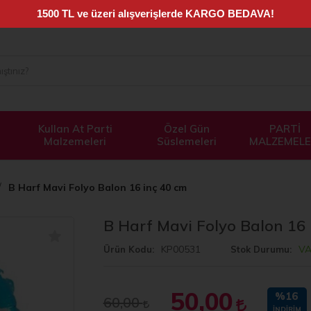
Kullan At Parti
Özel Gün
PARTİ
Malzemeleri
Süslemeleri
MALZEMELE
B Harf Mavi Folyo Balon 16 inç 40 cm
B Harf Mavi Folyo Balon 16 
KP00531
V
Ürün Kodu
Stok Durumu
50,00
%16
60,00
İNDIRIM