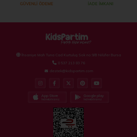
GÜVENLİ ÖDEME
İADE İMKANI
İhsaniye Mah Tuna Cad Kurtuluş Sok no:9/B Nilüfer Bursa
0 537 213 83 76
destek@kidspartim.com
App Store
Google play
İndirebilirsiniz
İndirebilirsiniz