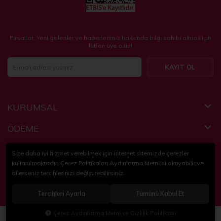
Fırsatlar, Yeni gelenler ve haberlerimiz hakkında bilgi sahibi olmak için
lütfen üye olun!
KAYIT OL
KURUMSAL
ÖDEME
FAYDALI BİLGİLER
Size daha iyi hizmet verebilmek için internet sitemizde çerezler
kullanılmaktadır. Çerez Politikaları Aydınlatma Metni’ni okuyabilir ve
dilerseniz tercihlerinizi değiştirebilirsiniz.
© 2018-2024
KidsPartim
. Tüm hakları saklıdır.
Tercihleri Ayarla
Tümünü Kabul Et
®
Hipotenüs
Çerez Aydınlatma Metni ve Gizlilik Politikası
Yeni Nesil E-Ticaret Sistemleri ile Hazırlanmıştır.