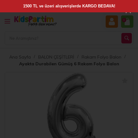
×
0
Ana Sayfa
BALON ÇEŞİTLERİ
Rakam Folyo Balon
Ayakta Durabilen Gümüş 6 Rakam Folyo Balon