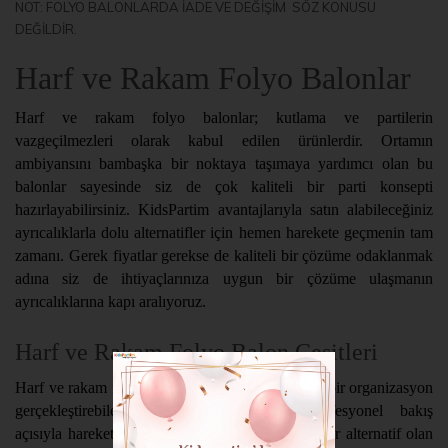
NOT: FOLYO BALONLARDA İADE VE DEĞİŞİM SÖZ KONUSU
DEĞİLDİR.
Harf ve Rakam Folyo Balonlar
Harf ve rakam folyo balonlar; kutlama ve partilerin
vazgeçilmezleri olarak kabul edilen ürünlerdir. Ortamın
ambiyansını bambaşka bir noktaya taşımaya yardımcı olan bu
balonlar sayesinde siz de çok kaliteli bir parti konsepti
hazırlayabilirsiniz. KidsPartim avantajlarıyla satın alabileceğiniz
ayrıcalıklarla dolu alternatifler için hemen harekete geçmenin tam
zamanı. Gerek fiyatlar gerekse de kaliteli bir çözüme odaklanmak
adına siz de ihtiyaçlarınıza uygun bir çözüme ulaşmanın
ayrıcalıklarına kapı aralıyoruz.
Harf ve Rakam Folyo Balon Çeşitleri
Harf ve rakam folyo çeşitleri sayesinde kusursuz bir organizasyon
gerçekleştirebileceğinizi unutmamalısınız. Profesyonel bakış
açısıyla hareket etmenize yardımcı olacak eşsiz bir alternatif olan