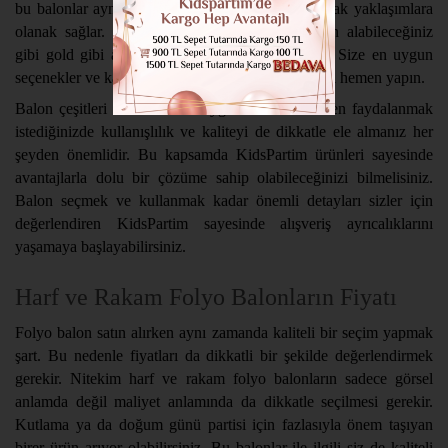
bu balonlar aynı zamanda kaliteyi de öne çıkaracak yaklaşımlara
olanak sağlar. Gümüş renkli folyo balonlar satın alabileceğiniz
gibi gold gibi alternatiflere de odaklanabilirsiniz. Size en uygun
seçenekler ve kalite odaklı çözümler için tercihinizi hemen yapın.
Balon çeşitleri arasında size uygun bir alternatiften faydalanmak
istediğinizde kullanışlılık ve kaliteyi de dikkatle ele almanız her
şeyden önemlidir. Bu kapsamda KidsPartim ürünleri sayesinde
avantajlarla dolu bir çözüme sahip olabileceğinizi bilmelisiniz.
Balon seçmek ve kullanmak kadar önemli detayları sizler için
değerlendiren KidsPartim sayesinde alışveriş ayrıcalıklarını
yaşamaya başlayabilirsiniz.
Harf ve Rakam Folyo Balonların Fiyatı
Folyo balon satın alırken aynı zamanda kaliteli bir seçim yapmak
şart. Bu nedenle fiyatları da dikkatli bir şekilde değerlendirmek
gerekir. Nitekim harf ve rakam folyo balonların sadece görsel
anlamda değil maliyet anlamında da dikkatle seçilmesi gerekir.
Kutlama ya da doğum günü partisi için fazlasıyla önem taşıyan
birer ürün arıyor olabilirsiniz. Bu balonlar ile ilgili siz de kaliteli