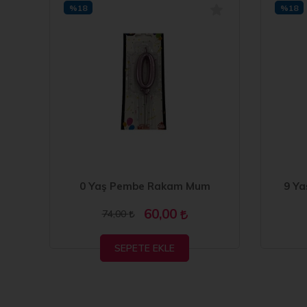
%18
%18
um
0 Yaş Pembe Rakam Mum
9 Ya
60,00
74,00
SEPETE EKLE