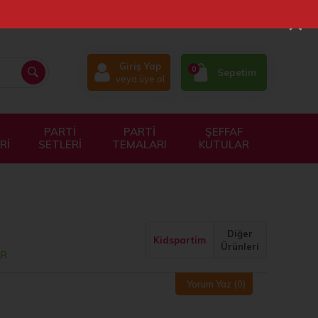
×
Giriş Yap
0
Sepetim
veya üye ol
PARTİ
PARTİ
ŞEFFAF
Rİ
SETLERİ
TEMALARI
KUTULAR
Diğer
Kidspartim
Ürünleri
AR
Yorum Yaz
(0)