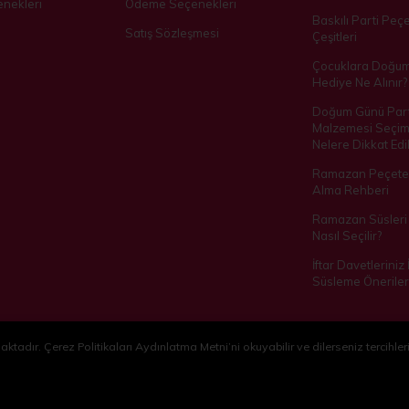
nekleri
Ödeme Seçenekleri
Baskılı Parti Peçe
Satış Sözleşmesi
Çeşitleri
Çocuklara Doğu
Hediye Ne Alınır?
Doğum Günü Part
Malzemesi Seçim
Nelere Dikkat Edil
Ramazan Peçetes
Alma Rehberi
Ramazan Süsleri 
Nasıl Seçilir?
İftar Davetleriniz
Süsleme Öneriler
ktadır. Çerez Politikaları Aydınlatma Metni’ni okuyabilir ve dilerseniz tercihleri
®
Hipotenüs
Yeni Nesil E-Ticaret Sistemleri ile Hazırlanmıştır.