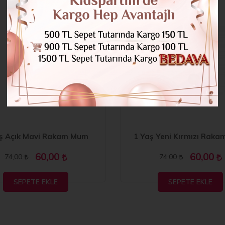
%18
ş Açık Mavi Rakam Mum
1 Yaş Yeni Kırmızı Rak
60,00
60,00
74,00
74,00
SEPETE EKLE
SEPETE EKLE