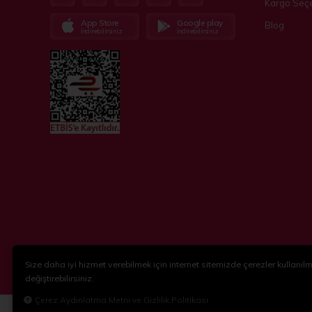
Kargo Seçe
App Store
Google play
Blog
İndirebilirsiniz
İndirebilirsiniz
Size daha iyi hizmet verebilmek için internet sitemizde çerezler kullanılma
© 2018-2024
KidsPartim
. Tüm hakları saklıdır.
değiştirebilirsiniz.
Çerez Aydınlatma Metni ve Gizlilik Politikası