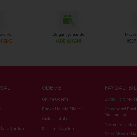
ası ile
15 gün içerisinde
Müşter
ÖDEME
İADE İMKANI
0537
SAL
ÖDEME
FAYDALI Bİ
Online Ödeme
Bursa Parti Malz
a
Banka Havale Bilgileri
Osmangazi Parti
Malzemeleri
Gizlilik Politikası
Nilüfer Parti Mal
 İade Şartları
Kullanım Koşulları
Baby Shower Ned