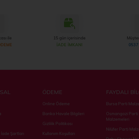
ası ile
15 gün içerisinde
Müşter
ÖDEME
İADE İMKANI
0537
SAL
ÖDEME
FAYDALI Bİ
Online Ödeme
Bursa Parti Malz
a
Banka Havale Bilgileri
Osmangazi Parti
Malzemeleri
Gizlilik Politikası
Nilüfer Parti Mal
 İade Şartları
Kullanım Koşulları