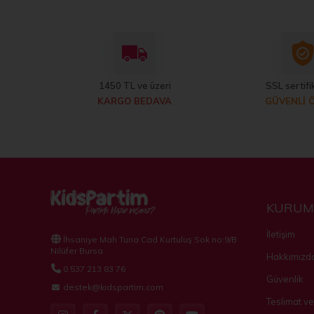
1450 TL ve üzeri
SSL sertifik
KARGO BEDAVA
GÜVENLİ 
KURUM
İletişim
İhsaniye Mah Tuna Cad Kurtuluş Sok no:9/B
Nilüfer Bursa
Hakkımızd
0 537 213 83 76
Güvenlik
destek@kidspartim.com
Teslimat ve