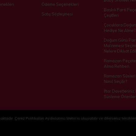
Baby Shower Ned
nekleri
Ödeme Seçenekleri
Baskılı Parti Peçe
Satış Sözleşmesi
Çeşitleri
Çocuklara Doğu
Hediye Ne Alınır?
Doğum Günü Part
Malzemesi Seçim
Nelere Dikkat Edil
Ramazan Peçetes
Alma Rehberi
Ramazan Süsleri 
Nasıl Seçilir?
İftar Davetleriniz
Süsleme Öneriler
ktadır. Çerez Politikaları Aydınlatma Metni’ni okuyabilir ve dilerseniz tercihleri
®
Hipotenüs
Yeni Nesil E-Ticaret Sistemleri ile Hazırlanmıştır.