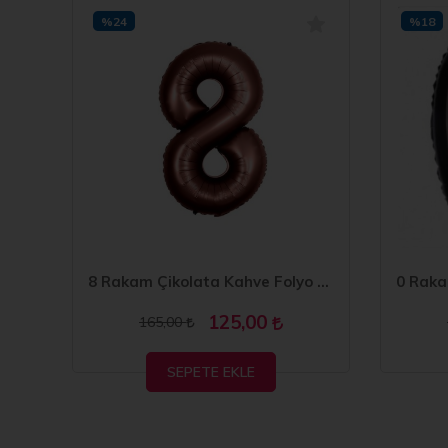
%24
%18
1 Rakam Rose Gold Folyo Balon 40 inç 100 cm
8 Rakam Çikolata Kahve Folyo Balon 40 inç 100 cm
125,00
165,00
SEPETE EKLE