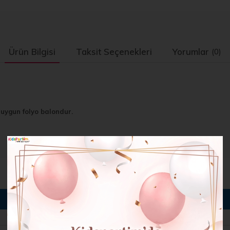
Ürün Bilgisi
Taksit Seçenekleri
Yorumlar
(0)
n uygun folyo balondur.
BENZER ÜRÜNLER