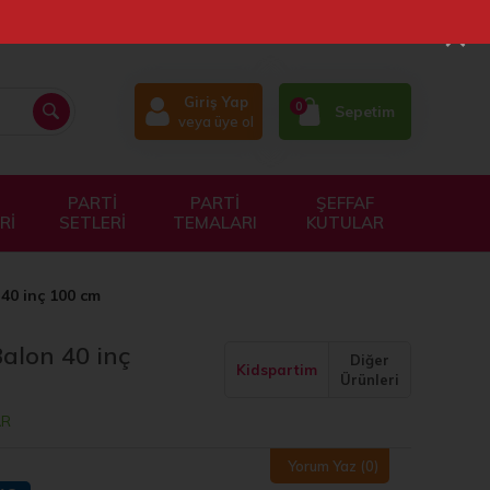
×
Giriş Yap
0
Sepetim
veya üye ol
PARTİ
PARTİ
ŞEFFAF
Rİ
SETLERİ
TEMALARI
KUTULAR
40 inç 100 cm
alon 40 inç
Diğer
Kidspartim
Ürünleri
AR
Yorum Yaz
(0)