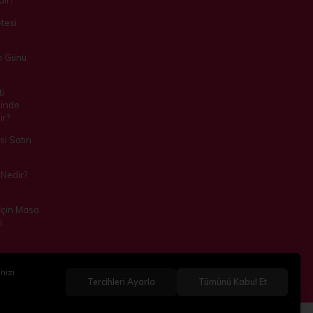
ir?
tesi
m Günü
i
inde
ir?
i Satın
Nedir?
 İçin Masa
i
nizi
Tercihleri Ayarla
Tümünü Kabul Et