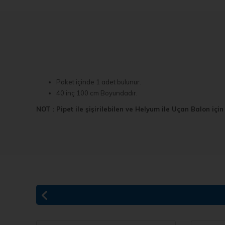
Paket içinde 1 adet bulunur.
40 inç 100 cm Boyundadır.
NOT : Pipet ile şişirilebilen ve Helyum ile Uçan Balon içi