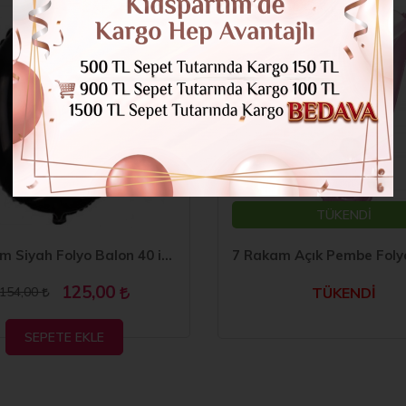
TÜKENDİ
0 Rakam Siyah Folyo Balon 40 inç 100 cm
125,00
154,00
TÜKENDİ
SEPETE EKLE