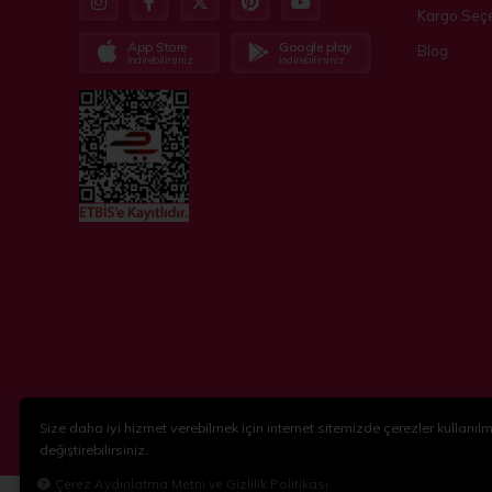
Kargo Seçe
App Store
Google play
Blog
İndirebilirsiniz
İndirebilirsiniz
Size daha iyi hizmet verebilmek için internet sitemizde çerezler kullanılma
© 2018-2024
KidsPartim
. Tüm hakları saklıdır.
değiştirebilirsiniz.
Çerez Aydınlatma Metni ve Gizlilik Politikası