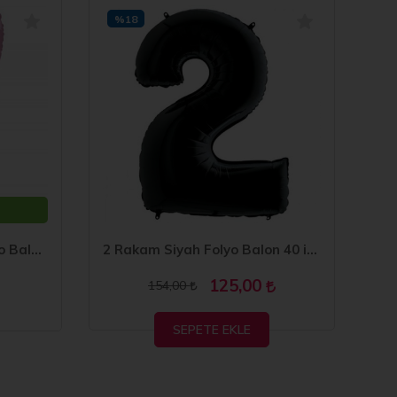
%18
%
7 Rakam Açık Pembe Folyo Balon 40 inç
2 Rakam Siyah Folyo Balon 40 inç 100 cm
125,00
154,00
SEPETE EKLE