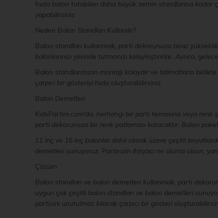
fazla balon tutabilen daha büyük zemin standlarına kadar çeş
yapabilirsiniz.
Neden Balon Standları Kullanılır?
Balon standları kullanmak, parti dekorunuza biraz yükseklik
balonlarınızı yerinde tutmanızı kolaylaştırırlar. Ayrıca, gelec
Balon standlarımızın montajı kolaydır ve talimatlarla birlikt
çarpıcı bir gösteriyi hızla oluşturabilirsiniz.
Balon Demetleri
KidsPartim.com'da, herhangi bir parti temasına veya renk şe
parti dekorunuza bir renk patlaması katacaktır. Balon paketl
11 inç ve 16 inç balonlar dahil olmak üzere çeşitli boyutlard
demetleri sunuyoruz. Partinizin ihtiyacı ne olursa olsun, yan
Çözüm
Balon standları ve balon demetleri kullanmak, parti dekor
uygun çok çeşitli balon standları ve balon demetleri sunuyoru
partisini unutulmaz kılacak çarpıcı bir gösteri oluşturabilirsin