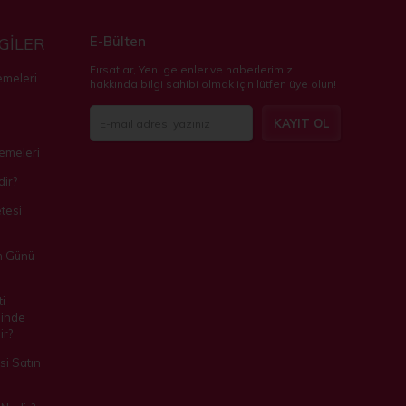
E-Bülten
LGİLER
Fırsatlar, Yeni gelenler ve haberlerimiz
emeleri
hakkında bilgi sahibi olmak için lütfen üye olun!
KAYIT OL
zemeleri
ir?
tesi
m Günü
i
inde
ir?
i Satın