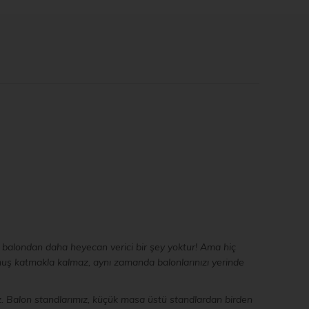
li balondan daha heyecan verici bir şey yoktur! Ama hiç
nuş katmakla kalmaz, aynı zamanda balonlarınızı yerinde
z. Balon standlarımız, küçük masa üstü standlardan birden