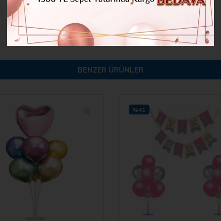
BENZER ÜRÜNLER
%41