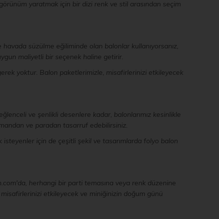
 görünüm yaratmak için bir dizi renk ve stil arasından seçim
ve havada süzülme eğiliminde olan balonlar kullanıyorsanız,
uygun maliyetli bir seçenek haline getirir.
rek yoktur. Balon paketlerimizle, misafirlerinizi etkileyecek
enceli ve şenlikli desenlere kadar, balonlarımız kesinlikle
amandan ve paradan tasarruf edebilirsiniz.
isteyenler için de çeşitli şekil ve tasarımlarda folyo balon
m.com'da, herhangi bir parti temasına veya renk düzenine
e misafirlerinizi etkileyecek ve miniğinizin doğum günü