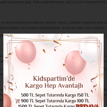
itli boyutlarda gelir. Balon paketlerimizle, partiniz için mükemmel bir
 ve boyut katmanın harika bir yoludur. Ayrıca, özellikle helyumla dolu 
ekteki taraflar için yeniden kullanılabilirler ve bu da onları uzun vadede 
e gelir, bu nedenle herhangi bir karmaşık kurulum için endişelenmenize ge
masına uygun bir dizi balon demeti sunuyoruz. Klasik düz renklerden eğl
erimizle, ihtiyacınız olan her şeyi tek bir uygun pakette satın alarak z
a lateks balon demetleri sunuyoruz. Partilerine lüks bir dokunuş katmak 
ınızdayız!
unuza biraz eğlence ve renk katmanın mükemmel bir yoludur. KidsParti
z. Kullanımı kolay balon stantlarımız ve yüksek kaliteli balonlarımız il
iz!