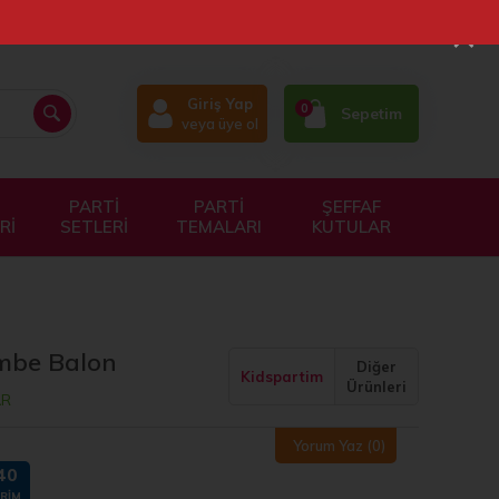
×
Giriş Yap
0
Sepetim
veya üye ol
PARTİ
PARTİ
ŞEFFAF
Rİ
SETLERİ
TEMALARI
KUTULAR
embe Balon
Diğer
Kidspartim
Ürünleri
AR
Yorum Yaz
(0)
40
IRIM