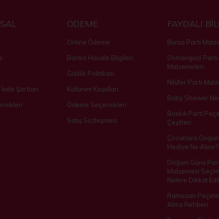
SAL
ÖDEME
FAYDALI Bİ
Online Ödeme
Bursa Parti Malz
a
Banka Havale Bilgileri
Osmangazi Parti
Malzemeleri
Gizlilik Politikası
Nilüfer Parti Mal
 İade Şartları
Kullanım Koşulları
Baby Shower Ned
nekleri
Ödeme Seçenekleri
Baskılı Parti Peçe
Satış Sözleşmesi
Çeşitleri
Çocuklara Doğu
Hediye Ne Alınır?
Doğum Günü Part
Malzemesi Seçim
Nelere Dikkat Edil
Ramazan Peçetes
Alma Rehberi