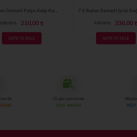
7 li Balon Demeti Folyo Kalp Karışık Krom Balon
210,00
336,00
298,50
576,00
SEPETE EKLE
SEPETE EKLE
ası ile
15 gün içerisinde
Müşter
ÖDEME
İADE İMKANI
0537