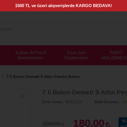
Kullan At Parti
Özel Gün
PARTİ
Malzemeleri
Süslemeleri
MALZEMELE
7 li Balon Demeti 9 Altın Pembe Balon
7 li Balon Demeti 9 Altın P
KP01123
V
Ürün Kodu
Stok Durumu
180,00
%
300,00
İND