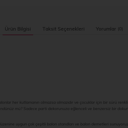
Ürün Bilgisi
Taksit Seçenekleri
Yorumlar
(0)
Balonlar her kutlamanın olmazsa olmazıdır ve çocuklar için bir sürü renk
üşündünüz mü? Sadece parti dekorunuza eğlenceli ve benzersiz bir doku
üzenine uygun çok çeşitli balon standları ve balon demetleri sunuyoru