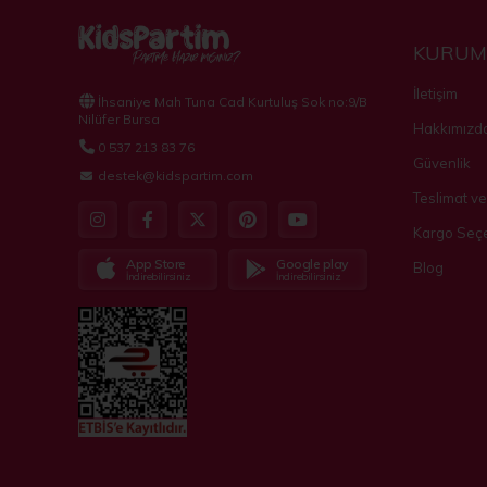
KURUM
İletişim
İhsaniye Mah Tuna Cad Kurtuluş Sok no:9/B
Nilüfer Bursa
Hakkımızd
0 537 213 83 76
Güvenlik
destek@kidspartim.com
Teslimat ve
Kargo Seçe
App Store
Google play
Blog
İndirebilirsiniz
İndirebilirsiniz