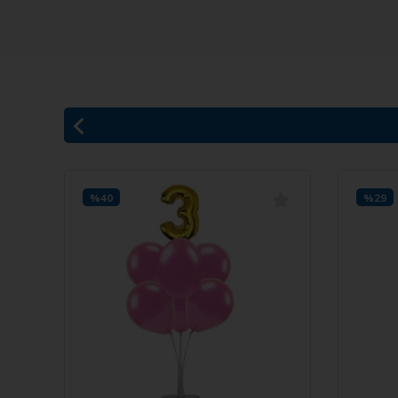
%40
%29