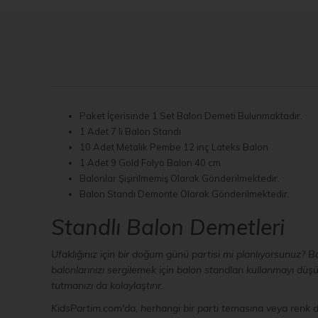
Paket İçerisinde 1 Set Balon Demeti Bulunmaktadır.
1 Adet 7 li Balon Standı
10 Adet Metalik Pembe 12 inç Lateks Balon
1 Adet 9 Gold Folyo Balon 40 cm
Balonlar Şişirilmemiş Olarak Gönderilmektedir.
Balon Standı Demonte Olarak Gönderilmektedir.
Standlı Balon Demetleri
Ufaklığınız için bir doğum günü partisi mi planlıyorsunuz? 
balonlarınızı sergilemek için balon standları kullanmayı d
tutmanızı da kolaylaştırır.
KidsPartim.com'da, herhangi bir parti temasına veya renk d