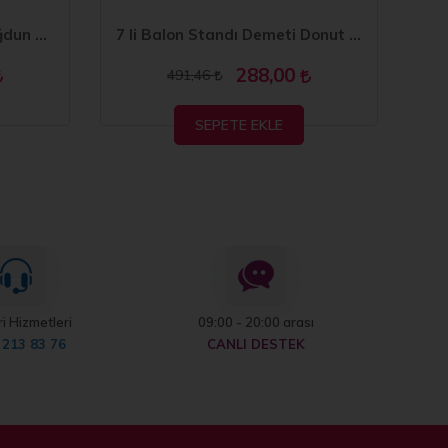
7 li Balon Demeti İyi ki Doğdun 2 li Pembe Balon
7 li Balon Standı Demeti Donut Balon
288,00
491,46
SEPETE EKLE
i Hizmetleri
09:00 - 20:00 arası
 213 83 76
CANLI DESTEK