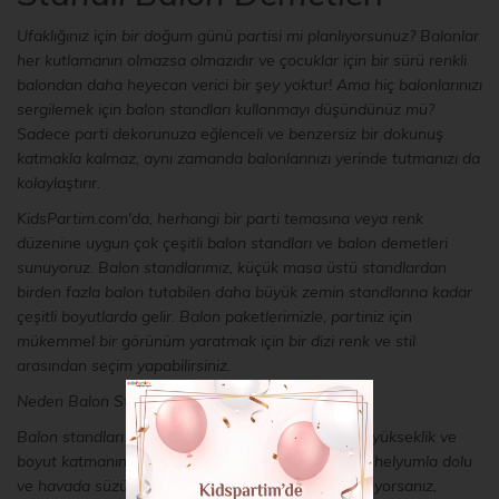
Ufaklığınız için bir doğum günü partisi mi planlıyorsunuz? Balonlar
her kutlamanın olmazsa olmazıdır ve çocuklar için bir sürü renkli
balondan daha heyecan verici bir şey yoktur! Ama hiç balonlarınızı
sergilemek için balon standları kullanmayı düşündünüz mü?
Sadece parti dekorunuza eğlenceli ve benzersiz bir dokunuş
katmakla kalmaz, aynı zamanda balonlarınızı yerinde tutmanızı da
kolaylaştırır.
KidsPartim.com'da, herhangi bir parti temasına veya renk
düzenine uygun çok çeşitli balon standları ve balon demetleri
sunuyoruz. Balon standlarımız, küçük masa üstü standlardan
birden fazla balon tutabilen daha büyük zemin standlarına kadar
çeşitli boyutlarda gelir. Balon paketlerimizle, partiniz için
mükemmel bir görünüm yaratmak için bir dizi renk ve stil
arasından seçim yapabilirsiniz.
Neden Balon Standları Kullanılır?
Balon standları kullanmak, parti dekorunuza biraz yükseklik ve
boyut katmanın harika bir yoludur. Ayrıca, özellikle helyumla dolu
ve havada süzülme eğiliminde olan balonlar kullanıyorsanız,