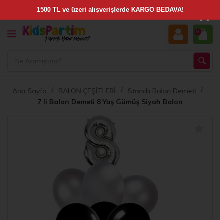
×
0
Ana Sayfa
BALON ÇEŞİTLERİ
Standlı Balon Demeti
7 li Balon Demeti 8 Yaş Gümüş Siyah Balon