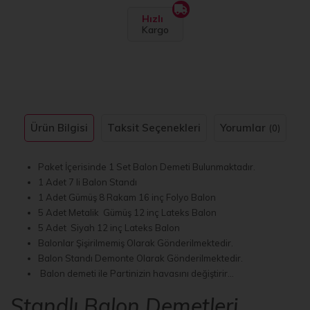
Hızlı
Kargo
Ürün Bilgisi
Taksit Seçenekleri
Yorumlar
(0)
Paket İçerisinde 1 Set Balon Demeti Bulunmaktadır.
1 Adet 7 li Balon Standı
1 Adet Gümüş 8 Rakam 16 inç Folyo Balon
5 Adet Metalik Gümüş 12 inç Lateks Balon
5 Adet Siyah 12 inç Lateks Balon
Balonlar Şişirilmemiş Olarak Gönderilmektedir.
Balon Standı Demonte Olarak Gönderilmektedir.
Balon demeti ile Partinizin havasını değiştirir…
Standlı Balon Demetleri