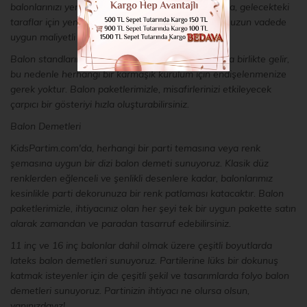
balonlarınızı yerinde tutmanızı kolaylaştırırlar. Ayrıca, gelecekteki
taraflar için yeniden kullanılabilirler ve bu da onları uzun vadede
uygun maliyetli bir seçenek haline getirir.
Balon standlarımızın montajı kolaydır ve talimatlarla birlikte gelir,
bu nedenle herhangi bir karmaşık kurulum için endişelenmenize
gerek yoktur. Balon paketlerimizle, misafirlerinizi etkileyecek
çarpıcı bir gösteriyi hızla oluşturabilirsiniz.
Balon Demetleri
KidsPartim.com'da, herhangi bir parti temasına veya renk
şemasına uygun bir dizi balon demeti sunuyoruz. Klasik düz
renklerden eğlenceli ve şenlikli desenlere kadar, balonlarımız
kesinlikle parti dekorunuza bir renk patlaması katacaktır. Balon
paketlerimizle, ihtiyacınız olan her şeyi tek bir uygun pakette satın
alarak zamandan ve paradan tasarruf edebilirsiniz.
11 inç ve 16 inç balonlar dahil olmak üzere çeşitli boyutlarda
lateks balon demetleri sunuyoruz. Partilerine lüks bir dokunuş
katmak isteyenler için de çeşitli şekil ve tasarımlarda folyo balon
demetleri sunuyoruz. Partinizin ihtiyacı ne olursa olsun,
yanınızdayız!