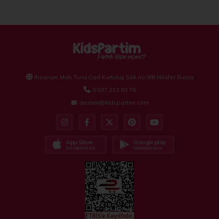
İhsaniye Mah Tuna Cad Kurtuluş Sok no:9/B Nilüfer Bursa
0 537 213 83 76
destek@kidspartim.com
App Store
Google play
İndirebilirsiniz
İndirebilirsiniz