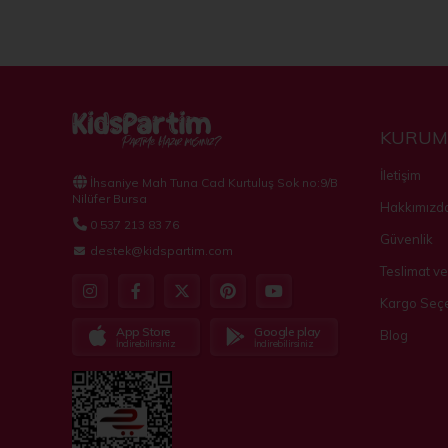
KURUM
İletişim
İhsaniye Mah Tuna Cad Kurtuluş Sok no:9/B
Nilüfer Bursa
Hakkımızd
0 537 213 83 76
Güvenlik
destek@kidspartim.com
Teslimat ve
Kargo Seçe
App Store
Google play
Blog
İndirebilirsiniz
İndirebilirsiniz