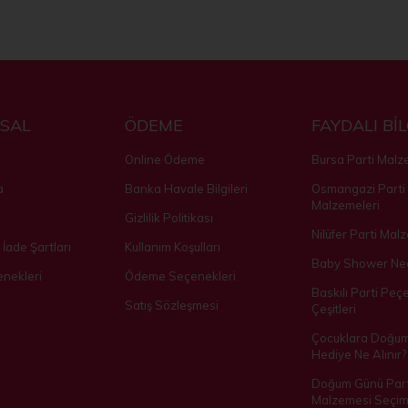
SAL
ÖDEME
FAYDALI Bİ
Online Ödeme
Bursa Parti Malz
a
Banka Havale Bilgileri
Osmangazi Parti
Malzemeleri
Gizlilik Politikası
Nilüfer Parti Mal
 İade Şartları
Kullanım Koşulları
Baby Shower Ned
nekleri
Ödeme Seçenekleri
Baskılı Parti Peçe
Satış Sözleşmesi
Çeşitleri
Çocuklara Doğu
Hediye Ne Alınır?
Doğum Günü Part
Malzemesi Seçim