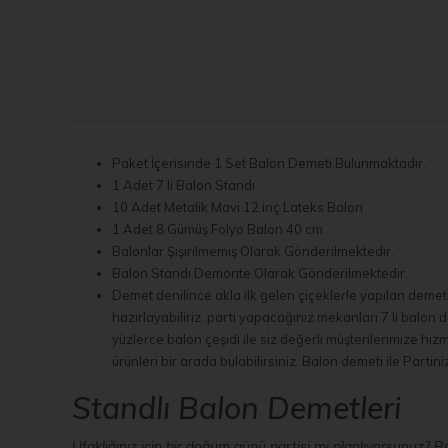
Paket İçerisinde 1 Set Balon Demeti Bulunmaktadır.
1 Adet 7 li Balon Standı
10 Adet Metalik Mavi 12 inç Lateks Balon
1 Adet 8 Gümüş Folyo Balon 40 cm
Balonlar Şişirilmemiş Olarak Gönderilmektedir.
Balon Standı Demonte Olarak Gönderilmektedir.
Demet denilince akla ilk gelen çiçeklerle yapılan demet
hazırlayabiliriz. parti yapacağınız mekanları 7 li balon
yüzlerce balon çeşidi ile siz değerli müşterilerimize h
ürünleri bir arada bulabilirsiniz. Balon demeti ile Partiniz
Standlı Balon Demetleri
Ufaklığınız için bir doğum günü partisi mi planlıyorsunuz? 