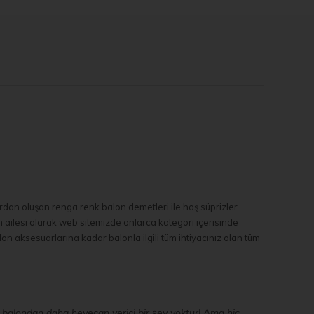
ardan oluşan renga renk balon demetleri ile hoş süprizler
im ailesi olarak web sitemizde onlarca kategori içerisinde
n aksesuarlarına kadar balonla ilgili tüm ihtiyacınız olan tüm
li balondan daha heyecan verici bir şey yoktur! Ama hiç