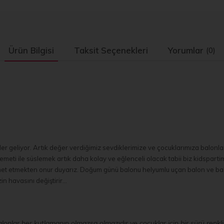
Ürün Bilgisi
Taksit Seçenekleri
Yorumlar
(0)
ler geliyor. Artık değer verdiğimiz sevdiklerimize ve çocuklarımıza balonl
 demeti ile süslemek artık daha kolay ve eğlenceli olacak tabii biz kidspart
izmet etmekten onur duyarız. Doğum günü balonu helyumlu uçan balon ve balo
in havasını değiştirir...
Balonlar her kutlamanın olmazsa olmazıdır ve çocuklar için bir sürü renk