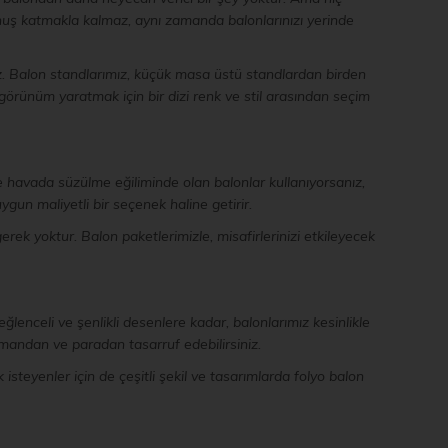
nuş katmakla kalmaz, aynı zamanda balonlarınızı yerinde
z. Balon standlarımız, küçük masa üstü standlardan birden
 görünüm yaratmak için bir dizi renk ve stil arasından seçim
ve havada süzülme eğiliminde olan balonlar kullanıyorsanız,
uygun maliyetli bir seçenek haline getirir.
rek yoktur. Balon paketlerimizle, misafirlerinizi etkileyecek
enceli ve şenlikli desenlere kadar, balonlarımız kesinlikle
amandan ve paradan tasarruf edebilirsiniz.
isteyenler için de çeşitli şekil ve tasarımlarda folyo balon