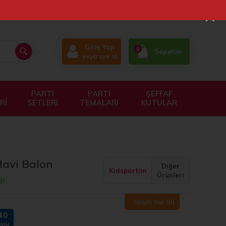
×
Giriş Yap
0
Sepetim
veya üye ol
PARTİ
PARTİ
ŞEFFAF
Rİ
SETLERİ
TEMALARI
KUTULAR
Mavi Balon
Diğer
Kidspartim
Ürünleri
AR
Yorum Yaz
(0)
40
IRIM