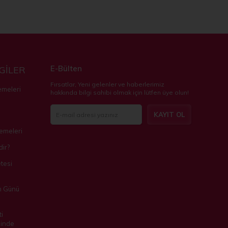
E-Bülten
LGİLER
Fırsatlar, Yeni gelenler ve haberlerimiz
emeleri
hakkında bilgi sahibi olmak için lütfen üye olun!
KAYIT OL
zemeleri
ir?
tesi
m Günü
i
inde