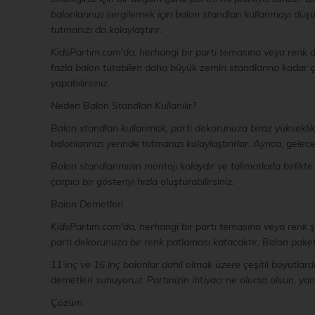
balonlarınızı sergilemek için balon standları kullanmayı d
tutmanızı da kolaylaştırır.
KidsPartim.com'da, herhangi bir parti temasına veya renk d
fazla balon tutabilen daha büyük zemin standlarına kadar çeş
yapabilirsiniz.
Neden Balon Standları Kullanılır?
Balon standları kullanmak, parti dekorunuza biraz yükseklik
balonlarınızı yerinde tutmanızı kolaylaştırırlar. Ayrıca, gelec
Balon standlarımızın montajı kolaydır ve talimatlarla birlikt
çarpıcı bir gösteriyi hızla oluşturabilirsiniz.
Balon Demetleri
KidsPartim.com'da, herhangi bir parti temasına veya renk şe
parti dekorunuza bir renk patlaması katacaktır. Balon paketl
11 inç ve 16 inç balonlar dahil olmak üzere çeşitli boyutlard
demetleri sunuyoruz. Partinizin ihtiyacı ne olursa olsun, yan
Çözüm