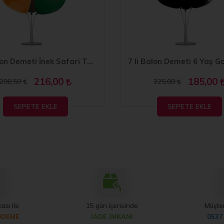
7 li Balon Demeti İnek Safari Temalı Balon
216,00
185,00
298,50
225,00
SEPETE EKLE
SEPETE EKLE
ası ile
15 gün içerisinde
Müşter
ÖDEME
İADE İMKANI
0537