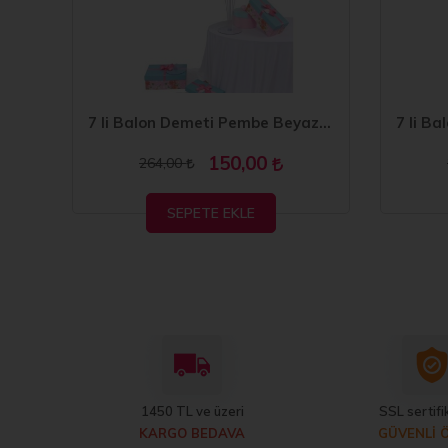
7 li Balon Demeti Metalik Lacivert Balon
7 li Balon Demeti Pembe Beyaz Mint Yeşili Balon
150,00
264,00
SEPETE EKLE
1450 TL ve üzeri
SSL sertifik
KARGO BEDAVA
GÜVENLİ 