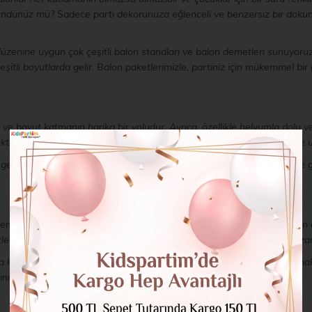
üşündünüz mü? Sadece parti dekorunuza eğlenceli ve benzersiz bir doku
üzenine uygun çok çeşitli balon standları ve balon demetleri sunuyoru
itli boyutlarda gelir. Balon paketlerimizle, partiniz için mükemmel bir
 ve boyut katmanın harika bir yoludur. Ayrıca, özellikle helyumla dolu 
ekteki taraflar için yeniden kullanılabilirler ve bu da onları uzun vadede 
e gelir, bu nedenle herhangi bir karmaşık kurulum için endişelenmenize ge
masına uygun bir dizi balon demeti sunuyoruz. Klasik düz renklerden eğl
erimizle, ihtiyacınız olan her şeyi tek bir uygun pakette satın alarak z
a lateks balon demetleri sunuyoruz. Partilerine lüks bir dokunuş katmak 
ınızdayız!