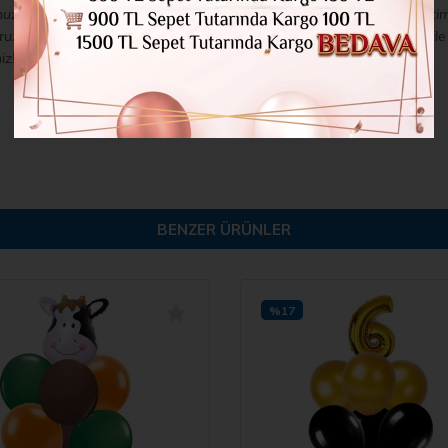
unuza biraz eğlence ve renk katmanın mükemmel bir yoludur. KidsParti
z. Kullanımı kolay balon stantlarımız ve yüksek kaliteli balonlarımız il
iz!
BENZER ÜRÜNLER
%17