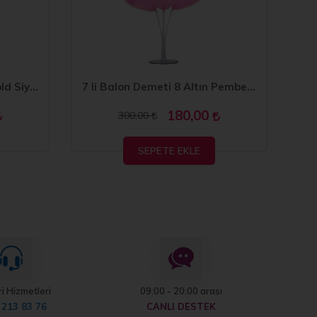
7 li Balon Demeti 6 Yaş Gold Siyah Balon
7 li Balon Demeti 8 Altın Pembe Balon
180,00
300,00
SEPETE EKLE
i Hizmetleri
09:00 - 20:00 arası
 213 83 76
CANLI DESTEK