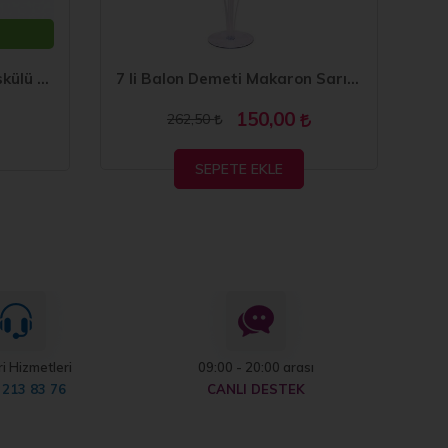
Metalize Gümüş Masa Püskülü Arka Fon Püskülü ve Gümüş Pembe Balon Standı
7 li Balon Demeti Makaron Sarı Balon
150,00
262,50
SEPETE EKLE
i Hizmetleri
09:00 - 20:00 arası
 213 83 76
CANLI DESTEK