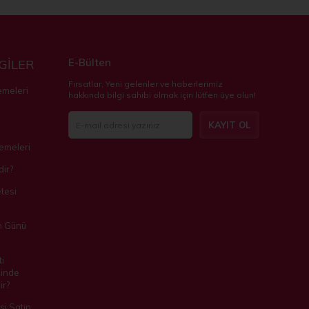
E-Bülten
LGİLER
Fırsatlar, Yeni gelenler ve haberlerimiz
emeleri
hakkında bilgi sahibi olmak için lütfen üye olun!
KAYIT OL
zemeleri
ir?
tesi
m Günü
i
inde
ir?
i Satın