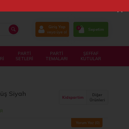
×
Giriş Yap
0
Sepetim
veya üye ol
PARTİ
PARTİ
ŞEFFAF
Rİ
SETLERİ
TEMALARI
KUTULAR
müş Siyah
Diğer
Kidspartim
Ürünleri
AR
Yorum Yaz
(0)