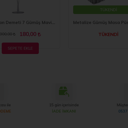
TÜKENDİ
7 li Balon Demeti 7 Gümüş Mavi Balon
180,00
300,00
TÜKENDİ
SEPETE EKLE
ası ile
15 gün içerisinde
Müşter
ÖDEME
İADE İMKANI
0537