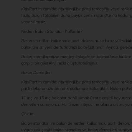
KidsPartim.com'da, herhangi bir parti temasına veya renk d
fazla balon tutabilen daha büyük zemin standlarına kadar çeş
yapabilirsiniz.
Neden Balon Standları Kullanılır?
Balon standları kullanmak, parti dekorunuza biraz yükseklik
balonlarınızı yerinde tutmanızı kolaylaştırırlar. Ayrıca, gelec
Balon standlarımızın montajı kolaydır ve talimatlarla birlikt
çarpıcı bir gösteriyi hızla oluşturabilirsiniz.
Balon Demetleri
KidsPartim.com'da, herhangi bir parti temasına veya renk şe
parti dekorunuza bir renk patlaması katacaktır. Balon paketl
11 inç ve 16 inç balonlar dahil olmak üzere çeşitli boyutlard
demetleri sunuyoruz. Partinizin ihtiyacı ne olursa olsun, yan
Çözüm
Balon standları ve balon demetleri kullanmak, parti dekor
uygun çok çeşitli balon standları ve balon demetleri sunuyoru