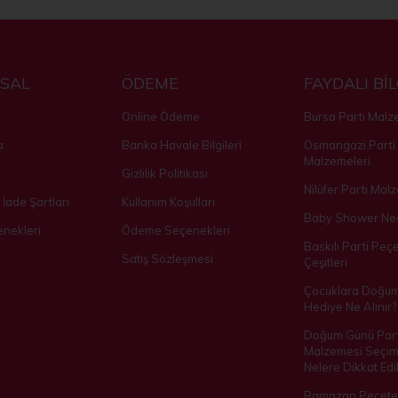
SAL
ÖDEME
FAYDALI Bİ
Online Ödeme
Bursa Parti Malz
a
Banka Havale Bilgileri
Osmangazi Parti
Malzemeleri
Gizlilik Politikası
Nilüfer Parti Mal
 İade Şartları
Kullanım Koşulları
Baby Shower Ned
nekleri
Ödeme Seçenekleri
Baskılı Parti Peçe
Satış Sözleşmesi
Çeşitleri
Çocuklara Doğu
Hediye Ne Alınır?
Doğum Günü Part
Malzemesi Seçim
Nelere Dikkat Edil
Ramazan Peçetes