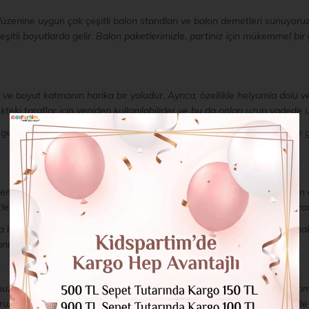
üzenine uygun çok çeşitli balon standları ve balon demetleri sunuyoru
itli boyutlarda gelir. Balon paketlerimizle, partiniz için mükemmel bir
 ve boyut katmanın harika bir yoludur. Ayrıca, özellikle helyumla dolu 
ekteki taraflar için yeniden kullanılabilirler ve bu da onları uzun vadede 
e gelir, bu nedenle herhangi bir karmaşık kurulum için endişelenmenize ge
masına uygun bir dizi balon demeti sunuyoruz. Klasik düz renklerden eğl
erimizle, ihtiyacınız olan her şeyi tek bir uygun pakette satın alarak z
a lateks balon demetleri sunuyoruz. Partilerine lüks bir dokunuş katmak 
ınızdayız!
unuza biraz eğlence ve renk katmanın mükemmel bir yoludur. KidsParti
z. Kullanımı kolay balon stantlarımız ve yüksek kaliteli balonlarımız il