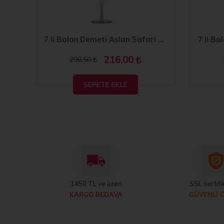
7 li Balon Demeti 3 Gümüş Mavi Balon
7 li Balon Demeti Aslan Safari Temalı Balon
216,00
298,50
SEPETE EKLE
1450 TL ve üzeri
SSL sertifik
KARGO BEDAVA
GÜVENLİ 