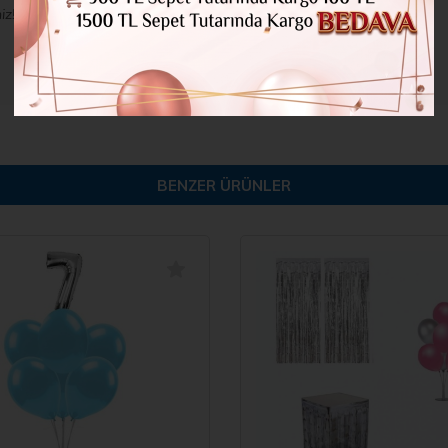
iz!
BENZER ÜRÜNLER