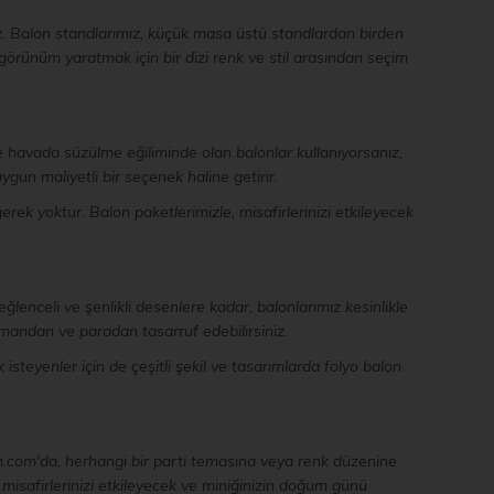
z. Balon standlarımız, küçük masa üstü standlardan birden
 görünüm yaratmak için bir dizi renk ve stil arasından seçim
ve havada süzülme eğiliminde olan balonlar kullanıyorsanız,
uygun maliyetli bir seçenek haline getirir.
rek yoktur. Balon paketlerimizle, misafirlerinizi etkileyecek
enceli ve şenlikli desenlere kadar, balonlarımız kesinlikle
amandan ve paradan tasarruf edebilirsiniz.
isteyenler için de çeşitli şekil ve tasarımlarda folyo balon
m.com'da, herhangi bir parti temasına veya renk düzenine
e misafirlerinizi etkileyecek ve miniğinizin doğum günü