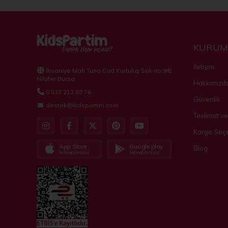
KURUM
İletişim
İhsaniye Mah Tuna Cad Kurtuluş Sok no:9/B
Nilüfer Bursa
Hakkımızd
0 537 213 83 76
Güvenlik
destek@kidspartim.com
Teslimat ve
Kargo Seçe
App Store
Google play
Blog
İndirebilirsiniz
İndirebilirsiniz