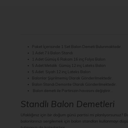
Paket İçerisinde 1 Set Balon Demeti Bulunmaktadır.
1 Adet 7 li Balon Standı
1 Adet Gümüş 6 Rakam 16 inç Folyo Balon
5 Adet Metalik Gümüş 12 inç Lateks Balon
5 Adet Siyah 12 inç Lateks Balon
Balonlar Şişirilmemiş Olarak Gönderilmektedir.
Balon Standı Demonte Olarak Gönderilmektedir.
Balon demeti ile Partinizin havasını değiştirir…
Standlı Balon Demetleri
Ufaklığınız için bir doğum günü partisi mi planlıyorsunuz? 
balonlarınızı sergilemek için balon standları kullanmayı d
tutmanızı da kolaylaştırır.