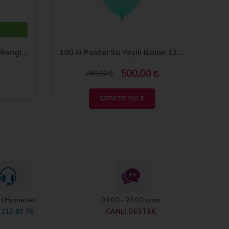
100 lü Balon Pastel Siyah Rengi 10 inç
100 lü Pastel Su Yeşili Balon 12 inç
100
500,00
740,00
SEPETE EKLE
i Hizmetleri
09:00 - 20:00 arası
 213 83 76
CANLI DESTEK