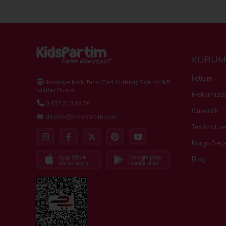
KURUM
İletişim
İhsaniye Mah Tuna Cad Kurtuluş Sok no:9/B
Nilüfer Bursa
Hakkımızd
0 537 213 83 76
Güvenlik
destek@kidspartim.com
Teslimat ve
Kargo Seçe
App Store
Google play
Blog
İndirebilirsiniz
İndirebilirsiniz