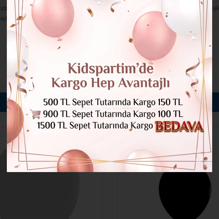
mak istediğiniz etkinliklerde mükemmel bir seçimdir. Kidspartim.com'da bul
mlayabilirsiniz.
BENZER ÜRÜNLER