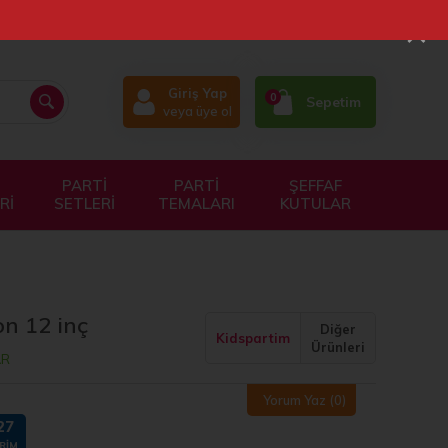
×
Giriş Yap
0
Sepetim
veya üye ol
PARTİ
PARTİ
ŞEFFAF
Rİ
SETLERİ
TEMALARI
KUTULAR
on 12 inç
Diğer
Kidspartim
Ürünleri
AR
Yorum Yaz
(0)
27
RIM