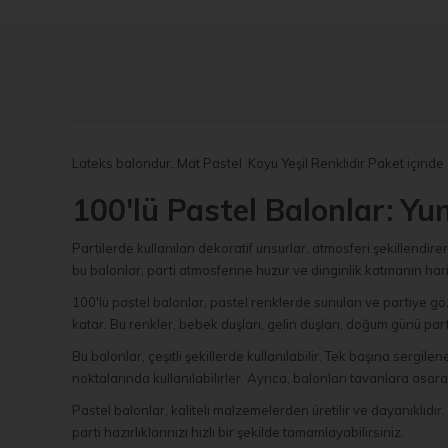
Lateks balondur. Mat Pastel Koyu Yeşil Renklidir Paket içinde
100'lü Pastel Balonlar: Y
Partilerde kullanılan dekoratif unsurlar, atmosferi şekillendire
bu balonlar, parti atmosferine huzur ve dinginlik katmanın hari
100'lü pastel balonlar, pastel renklerde sunulan ve partiye göz 
katar. Bu renkler, bebek duşları, gelin duşları, doğum günü partil
Bu balonlar, çeşitli şekillerde kullanılabilir. Tek başına sergilen
noktalarında kullanılabilirler. Ayrıca, balonları tavanlara asara
Pastel balonlar, kaliteli malzemelerden üretilir ve dayanıklıdır
parti hazırlıklarınızı hızlı bir şekilde tamamlayabilirsiniz.