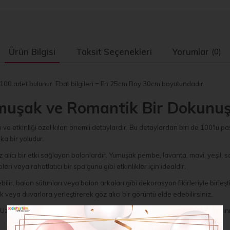
Ürün Bilgisi
Taksit Seçenekleri
Yorumlar
(0)
 100 adet bulunur. Ebat bilgileri = En:25cm Boy:30cm boyutundadır.
umuşak ve Romantik Bir Dokunu
n ve etkinliği özel kılan önemli detaylardır. Bu detaylardan biri de 100'lü 
ka bir yoludur.
alıcı bir etki sağlayan balonlardır. Yumuşak pembe, lavanta, mavi, yeşil, sar
eri veya rahatlatıcı bir spa günü gibi etkinlikler için idealdir.
ebilir, balon sütunları veya balon arkaları gibi dekorasyon fikirleriyle birleşt
k veya duvarlara yerleştirerek göz alıcı bir görüntü elde edebilirsiniz.
. Uzun süre şişik kalır ve renklerini korur, böylece etkinlik boyunca canlılığ