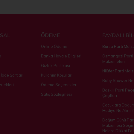
SAL
ÖDEME
FAYDALI Bİ
Online Ödeme
Bursa Parti Malz
a
Banka Havale Bilgileri
Osmangazi Parti
Malzemeleri
Gizlilik Politikası
Nilüfer Parti Mal
 İade Şartları
Kullanım Koşulları
Baby Shower Ned
nekleri
Ödeme Seçenekleri
Baskılı Parti Peçe
Satış Sözleşmesi
Çeşitleri
Çocuklara Doğu
Hediye Ne Alınır?
Doğum Günü Part
Malzemesi Seçim
Nelere Dikkat Edil