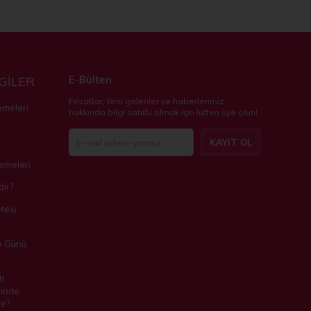
E-Bülten
LGİLER
Fırsatlar, Yeni gelenler ve haberlerimiz
emeleri
hakkında bilgi sahibi olmak için lütfen üye olun!
KAYIT OL
zemeleri
ir?
tesi
m Günü
i
inde
ir?