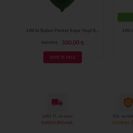
100 lü Balon Pastel Karışık Renkli 6 inc
100 lü Balon Pastel Koyu Yeşil 6 inc
100 l
300,00
540,00
SEPETE EKLE
1450 TL ve üzeri
SSL sertifik
KARGO BEDAVA
GÜVENLİ 