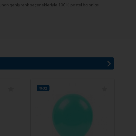
unan geniş renk seçenekleriyle 100'lü pastel balonları
%32
%