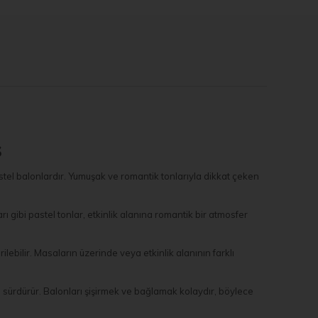
ş
pastel balonlardır. Yumuşak ve romantik tonlarıyla dikkat çeken
ı gibi pastel tonlar, etkinlik alanına romantik bir atmosfer
irilebilir. Masaların üzerinde veya etkinlik alanının farklı
ını sürdürür. Balonları şişirmek ve bağlamak kolaydır, böylece