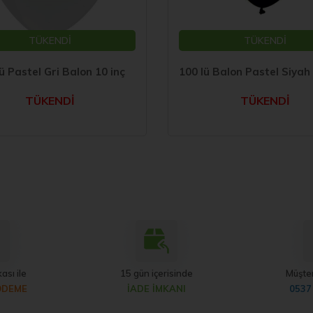
TÜKENDİ
TÜKENDİ
ü Pastel Gri Balon 10 inç
TÜKENDİ
TÜKENDİ
ası ile
15 gün içerisinde
Müşter
ÖDEME
İADE İMKANI
0537