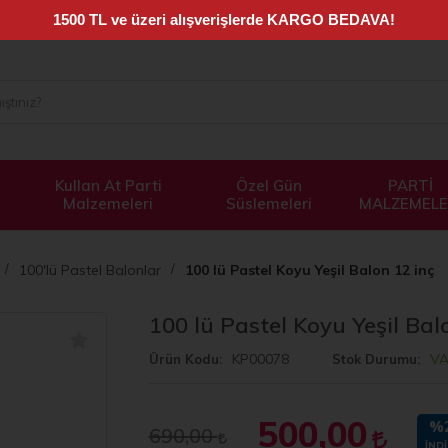
Kullan At Parti
Özel Gün
PARTİ
Malzemeleri
Süslemeleri
MALZEMELE
100'lü Pastel Balonlar
100 lü Pastel Koyu Yeşil Balon 12 inç
100 lü Pastel Koyu Yeşil Bal
KP00078
V
Ürün Kodu
Stok Durumu
500,00
%
690,00
İNDI