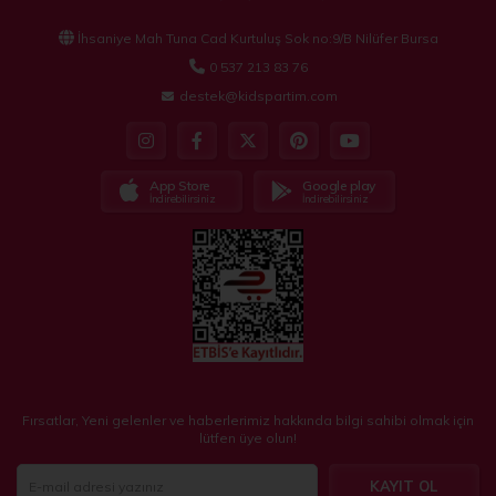
İhsaniye Mah Tuna Cad Kurtuluş Sok no:9/B Nilüfer Bursa
0 537 213 83 76
destek@kidspartim.com
App Store
Google play
İndirebilirsiniz
İndirebilirsiniz
Fırsatlar, Yeni gelenler ve haberlerimiz hakkında bilgi sahibi olmak için
lütfen üye olun!
KAYIT OL