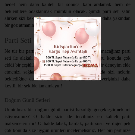
hedef hem daha kaliteli bir sonuca kapı aralamak hem de
beklentilere odaklanmak mümkün olacak. Şimdi parti seti satın
alırken sizi bekleyen alternatiflerin neler olduğuna daha yakından
bir göz atmanın tam sırası!
Parti Seti Çeşitleri
Ne tür bir parti hazırlığı gerçekleştireceğiniz kullanacağınız parti
seti ile alakalı belirleyici olacaktır. KidsPartim bu konuda çok
ciddi bir çeşitlilik sunarken ihtiyaçlarınıza uygun bir deneyim elde
etmenizi sağlar. O halde parti setleri konusunda sizi nelerin
beklediğine daha yakından bir göz atın ve alışverişinizi daha
keyifli bir şekilde tamamlayın!
Doğum Günü Setleri
Unutulmaz bir doğum günü partisi hazırlığı gerçekleştirmek mi
istiyorsunuz? O halde sizin de tercihiniz en kaliteli parti
malzemeleri mi? O halde tabak, bardak, parti süsü ve diğer pek
çok konuda size uygun ürünleri incelemelisiniz. Her biri partinize