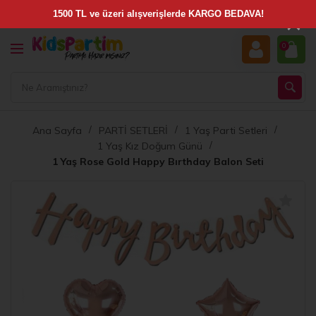
×
0
Ana Sayfa
PARTİ SETLERİ
1 Yaş Parti Setleri
1 Yaş Kız Doğum Günü
1 Yaş Rose Gold Happy Bırthday Balon Seti